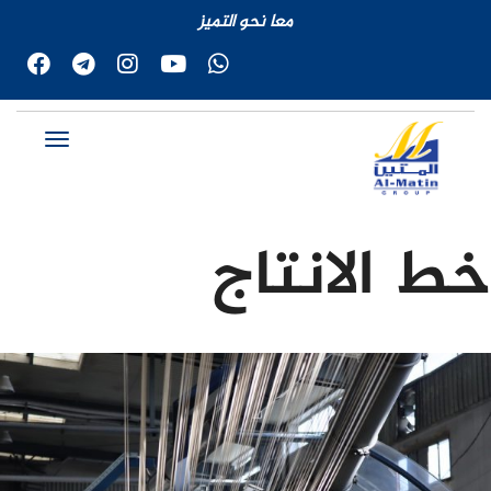
معا نحو التميز
خط الانتاج