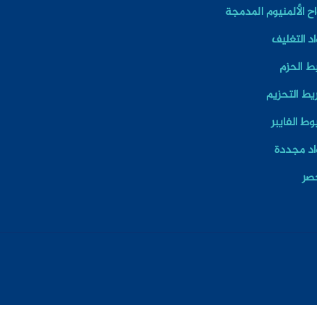
اح الألمنيوم المدمجة
د التغليف
ط الحزم
يط التحزيم
ط الفايبر
اد مجددة
حصر