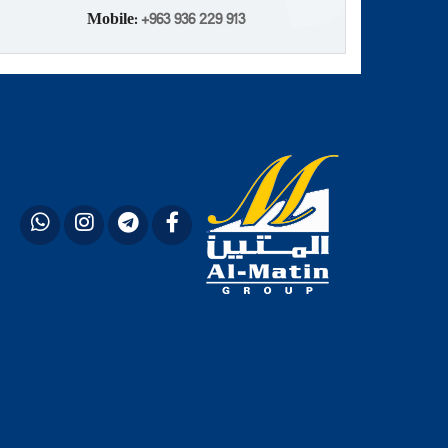
Mobile:
+963 936 229 913