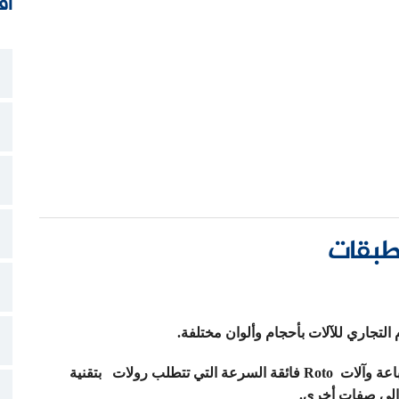
أق
لطبقات
 التجاري للآلات بأحجام وألوان مختلفة.
يتم استخدام المنتج بشكل أساسي من قبل محلات الطباعة وآلات Roto فائقة السرعة التي تتطلب رولات بتقنية
 إلى صفات أخرى.