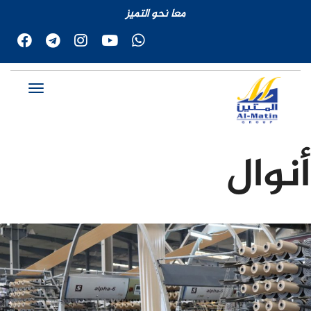
معا نحو التميز
أنوال