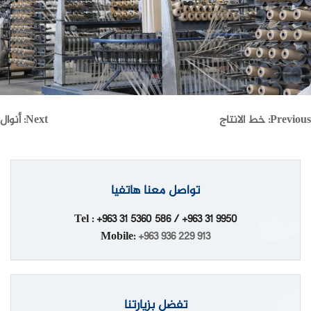
Previous:
صفّح
خط الانتاج
Next:
أنوال
لمقالات
تواصل معنا هاتفيا
Tel : +963 31 5360 586 / +963 31 9950
Mobile:
+963 936 229 913
تفضل بزيارتنا