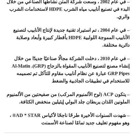
– في عام 2002 ، وسعت شركة المتن نشاطها الصناعي من خلال
البدء في تصنيع أنابيب مياه الشرب HDPE لاستخدامات الشرب
والري.
– في عام 2004 ، تم استيراد تقنية جديدة لإنتاج الأنابيب لتصنيع
الأنابيب المموجة اللولبية HDPE بأقطار كبيرة وأبعاد وصلابة
دائرية مختلفة.
– في عام 2010 ، دخلت الشركة مجالًا صناعيًا جديدًا من خلال
إنشاء مصنع لتصنيع الأنابيب المقواة بالزجاج (GRP). Al-Matin
GRP Pipes عبارة عن نظام أنابيب مقاوم للتآكل تم تصميمه
للاستخدام في تطبيقات الجاذبية والضغط
– يتكون ACP (لوح الألمنيوم المركب) من صفيحتين من الألمنيوم
الملونين اللذان يربطان جلد البولي إيثيلين منخفض الكثافة.
– شهدت السنوات الأخيرة طرحًا ناجحًا لأكياس AD * STAR® ،
وهو مفهوم تغليف جديد تمامًا لصناعة الأسمنت